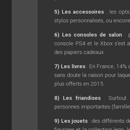
5) Les accessoires
: les opti
stylos personnalisés, ou encor
6) Les consoles de salon
: p
console PS4 et le Xbox s’est 
des papiers cadeaux.
7) Les livres
: En France, 14% 
sans doute la raison pour laque
plus offerts en 2015.
8) Les friandises
: Surtout 
personnes importantes (familles
9) Les jouets
: des différents 
figurines et la collection lego,