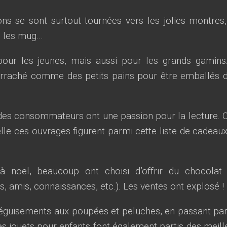
ons se sont surtout tournées vers les jolies montres,
e les mug…
our les jeunes, mais aussi pour les grands gamins
arraché comme des petits pains pour être emballés 
des consommateurs ont une passion pour la lecture. C
lle ces ouvrages figurent parmi cette liste de cadeaux
à noël, beaucoup ont choisi d’offrir du chocolat
, amis, connaissances, etc.). Les ventes ont explosé !
déguisements aux poupées et peluches, en passant par
 les jouets pour enfants font également partis des meill