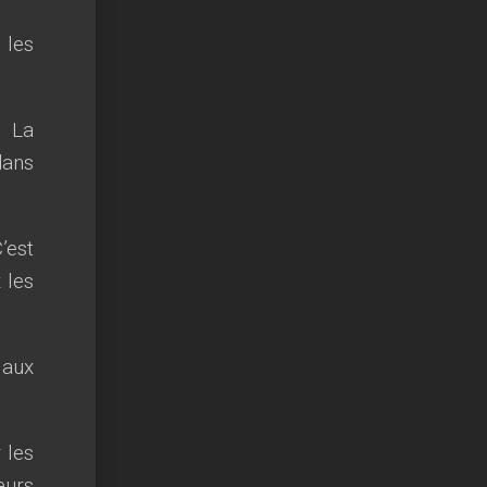
 les
. La
dans
’est
 les
 aux
 les
eurs