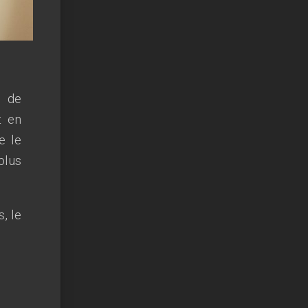
t de
t en
e le
plus
, le