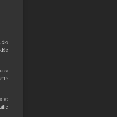
udio
idée
ussi
ette
s et
ille