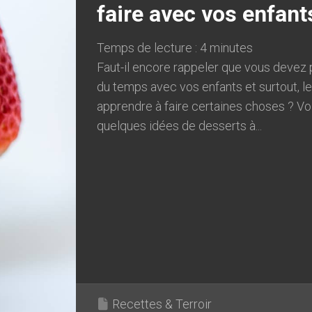
faire avec vos enfant
Temps de lecture :
4
minutes
Faut-il encore rappeler que vous devez
du temps avec vos enfants et surtout, l
apprendre à faire certaines choses ? Vo
quelques idées de desserts à...
Recettes & Terroir