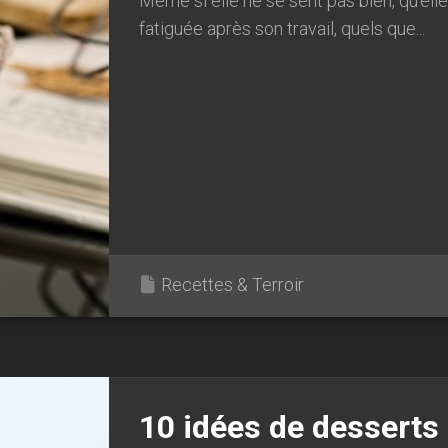
Même si elle ne se sent pas bien, qu’elle
fatiguée après son travail, quels que...
Recettes & Terroir
10 idées de desserts