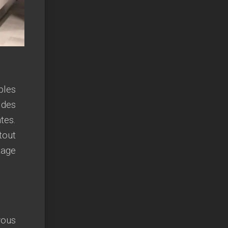
bles
 des
tes.
tout
tage
vous