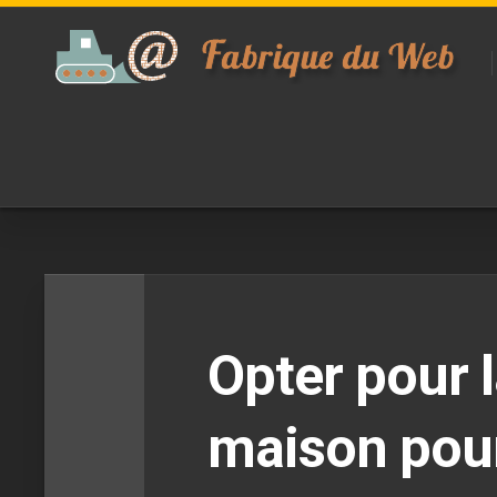
Skip
to
content
Opter pour 
maison pou