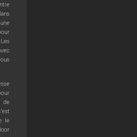
ntre
dans
 une
pour
 Les
avec
vous
esse
our
s de
’est
e le
door