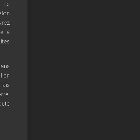
. Le
alon
vrez
le à
ites
Dans
ier.
mais
rre.
oute