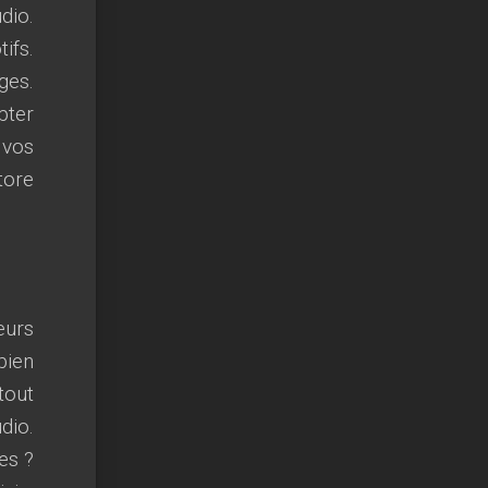
dio.
ifs.
ges.
pter
 vos
tore
eurs
bien
tout
dio.
es ?