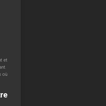
t et
ant.
s où
re