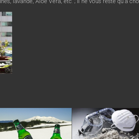
nes, lavande, Aloe Vera, etc. ; il ne vous reste qu’à choi