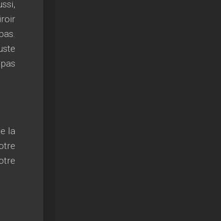
ssi,
roir
pas.
uste
 pas
e la
otre
otre