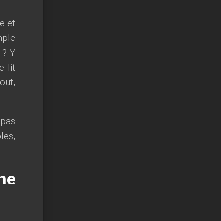
e et
mple
 ? Y
 lit
out,
 pas
les,
he