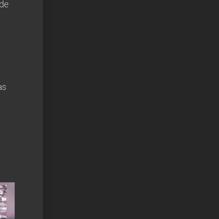
 de
as