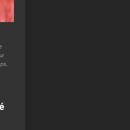
e
ur
aps,
é