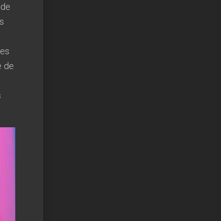
 de
s
ues
e de
s